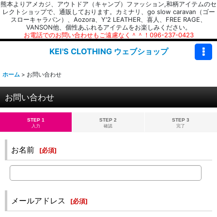
熊本よりアメカジ、アウトドア（キャンプ）ファッション,和柄アイテムのセ
レクトショップで、通販しております。カミナリ、go slow caravan（ゴー
スローキャラバン）、Aozora、Y'2 LEATHER、喜人、FREE RAGE、
VANSON他、個性あふれるアイテムをお楽しみください。
お電話でのお問い合わせもご遠慮なく＾＾！096-237-0423
KEI'S CLOTHING ウェブショップ
ホーム
>
お問い合わせ
お問い合わせ
STEP 1
STEP 2
STEP 3
入力
確認
完了
お名前
[
必須
]
メールアドレス
[
必須
]